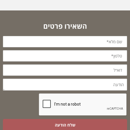
השאירו פרטים
שם
מלא*
טלפון*
דוא״ל
הודעה
שלח הודעה