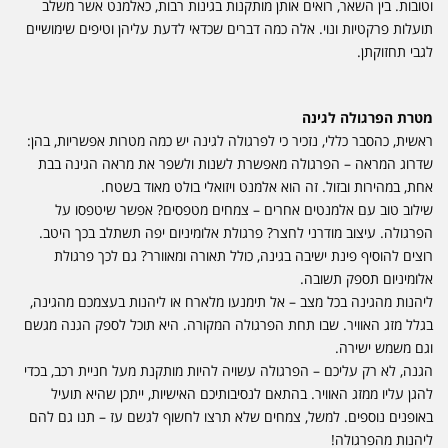
וטובות. בין השאר, רואים אותן מותקנות בגינות רבות, כאלמנט אשר משלב
תועלות פרקטיות ונוי. אלה כמה דברים שכדאי לדעת עליהן וטיפים שימושיים
לגבי תחזוקתן.
מטרת הפרגולה לגינה
ראשית, כהסבר כללי, נזכיר כי לפרגולה לגינה יש כמה מטרות אפשריות, בהן:
שדרוג המראה – הפרגולה מאפשרת לשנות ולשפר את מראה הגינה בבת
אחת, במהירות ובזול. זה הוא אלמנט ויזואלי בולט מאוד בשטח.
שילוב טוב עם אלמנטים אחרים – צמחים מטפסים? אפשר שיטפסו על
הפרגולה. עיצוב מודרני לחצר? פרגולת אלומיניום יפה תשתלב בכך היטב.
רוצים להוסיף פינת ישיבה בגינה, כולל תאורה ומאוורר? גם לכך פרגולת
אלומיניום תספק תשובה.
ליהנות מהגינה בכל מצב – אל תימנעו מלארח או ליהנות בעצמכם מהגינה,
בגלל מזג האוויר. שבו תחת הפרגולה המקורה. היא תוכל לספק הגנה מגשם
וגם משמש ישירה.
הגנה, לא רק עליכם – הפרגולה עשויה להיות מותקנת מעל חניית רכב, בכדי
להגן עליו ממזג האוויר. בהתאם לנסיבותיכם האישיות, ייתכן שהיא תועיל
באופנים נוספים. למשל, צמחים שלא תרצו לחשוף לגשם עז – תנו גם להם
ליהנות מהפרגולה!