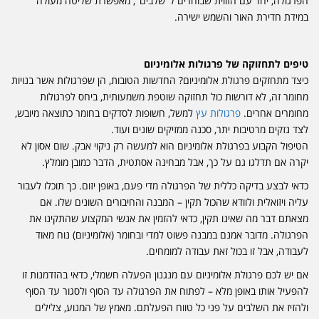
הפרגולה, יחד עם הזווית שבוחרים ל"שלבים", מאפשרת שליטה מעולה
במידת חדירת האור והשמש ישירה.
טיפים לתחזוקה של פרגולות אלומיניום
כיצד מתחזקים פרגולת אלומיניום? החדשות הטובות, הן שפרגולות אשר בנויות
מחומר זה, לא דורשות כול תחזוקה שוטפת משמעותית, ביחס לפרגולות
מחומרים אחרים.
פרגולות עץ
למשל, חשופות לסדקים בחומר כתוצאה מיובש,
לצד נזקים מרטיבות יתר, סכנה ממזיקים שונים ועוד.
הטיפול הקבוע בפרגולת אלומיניום הוא למעשה רק ניקוי אבק. שום אסון לא
יקרה אם תדלגו גם על כך, אבל מבחינה אסתטית, הדבר כמובן מומלץ.
כדאי לבצע בדיקה כללית של הפרגולה מדי פעם, באופן יזום. כך תוכלו לעבור
עליה ויזואלית ולוודא שהכול תקין – המבנה והחיבורים השונים שלו. אם
מצאתם דבר מה שאינו תקין, כדאי להזמין את אנשי המקצוע שהתקינו את
הפרגולה. מדובר אמנם במבנה פשוט למדי ובחומר (אלומיניום) נוח מאוד
לעבודה, אבל זו בכול זאת עבודה למומחים.
אם יש לכם פרגולת אלומיניום עם מנגנון הפעלה חשמלי, כדאי בהזדמנות זו
להפעיל אותו באופן מלא – לפתוח את הפרגולה עד הסוף ולסגור עד הסוף
ולהזיז את השלבים על פני כל טווח הפעלתם. מאמץ של המנוע, צלילים