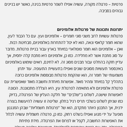
פרטיות – פרגולה מקורה, עשויה אפילו לשפר פרטיות בגינה, כאשר יש בניינים
גבוהים בסביבה.
יתרונות ותכונות של פרגולות אלומיניום
פרגולות עשויות לרוב משני סוגי חומרים – אלומיניום ועץ. עם כל הכבוד לעץ,
שהוא חומר קלאסי ונאה, הוא לא יכול להתחרות באלומיניום, מבחינות רבות.
ואכן – אלומיניום הוא חומר פופולארי במיוחד בארץ עבור בניית פרגולות. מדובר
על סוג מתכת אשר לא מחלידה. כמו כן, אלומיניום היא מתכת קלה יחסית, אך
עדיין חזקה בהחלט עבור מבנים מסוג זה. לא לחינם, רואים שימוש באלומיניום
באינספור תעשיות מסוגים שונים ואפילו בתעשיית התעופה. עוד יתרון
משמעותי של חומר זה, הוא שהקמת פרגולות מבוססות אלומיניום כרוכה
בתהליך קל במיוחד ומהיר מאוד. אפשרות מיוחדת וחשובה מאוד שאפשרית עם
פרגולת אלומיניום ולא מתאימה לפרגולת עץ, היא הצללה מתכווננת. הכוונה
לאפשרות שישנה, לשלוט ב"שלבים" של חלקה העליון של הפרגולה, בדיוק
כמו שניתן לשלוט בשלבי תריס רגיל בחלון. שליטה זו עשויה להיעשות בצורה
ידנית, אך התכנון היותר מתקדם, הוא של "פרגולות חשמליות" שבהן המנגנון
מופעל על ידי מנוע ואפילו בשלט רחוק. כמו כן, פרגולה חשמלית עשויה לכלול
את האפשרות החשובה, לקפל או לפרוס את הפרגולה. מידת פתיחת