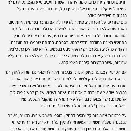
חריגים וכדומה, יהיו כמובן סימני אזהרה, אשר מחייבים סיוע מקצועי. אתם לא
צפויים להיתקל בתופעות כאלה באופן רגיל, מה גם שישנה אחריות על
מנגנונים חשמליים כאלה.
מים שיורדים על הפרגולה, כאמור לא יזיקו לה אם מדובר בפרגולת אלומיניום,
מאחר שהיא לא מחלידה. זאת, בשונה למשל מפרגולה מבוססת ברזל. עם
זאת, אם מדובר על פרגולת אלומיניום עם חיפוי, אז המים צריכים להתנקז
מהחיפוי בצורה מסודרת, מבלי לפגוע בסביבה. בהנחה שהפרגולה תוכננה
והוקמה כהלכה, תצטרכו רק להעיף מבט בגשמים ולוודא שזה אכן כך. כלומר,
לשם ההמחשה, אם הפרגולה צמודה לקיר, תרצו לוודא שלא מצטברות עליה
שלוליות, אשר מרטיבות קיר זה באופן קבוע.
אם הפרגולה צבועה באופן איכותי, צבע זה אמור להישאר כמו שהוא לאורך זמן
רב. עם זאת, כדאי לבדוק ולשים לב למקרים של פגיעה בצבע. אגב, אם כבר
הזכרנו את יתרונות האלומיניום בהשוואה לעץ – מי שבכול זאת מעוניין מאוד
במראה של עץ עם יתרונות אלומיניום, ישמח לשמוע שניתן להשיג פרגולות
אלומיניום, אשר צבועות בגוון של עץ! המראה המתקבל משכנע ומאוד
ריאליסטי. כך שניתן "ליהנות מכול העולמות" מבחינה זו.
על פרגולות אלומיניום קל יחסית להתקין תוספי חשמל שונים. הכוונה, מעבר
למנגנון הפעלה חשמלי, לאפשרות להתקין עליה תאורה, מאוורר או שקעי
חשמל. כול אלה הם כמובן דברים, שתקינותם משמעותית מאוד, בוודאי עבור