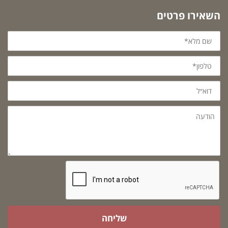
השאירו פרטים
שם
מלא*
טלפון*
דוא״ל
הודעה
שליחה