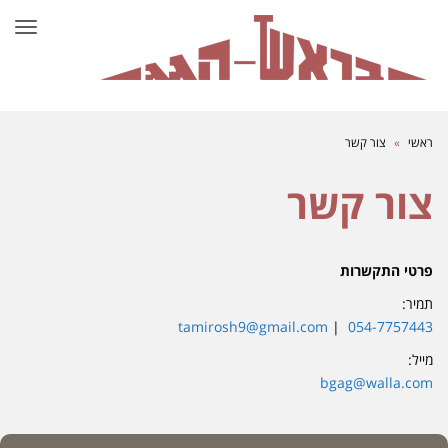
תפרי
ראשי
»
צור קשר
צור קשר
פרטי התקשרות
תמיר:
tamirosh9@gmail.com
|
054-7757443
מייל:
bgag@walla.com