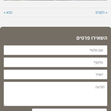
« הקודם
הבא »
השאירו פרטים
שם
מלא*
טלפון*
דוא״ל
הודעה