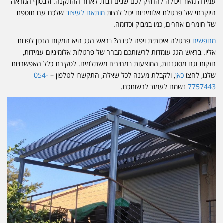
עמידה מאוד ויכולה להחזיק לכם שנים רבות לאחר ההתקנה. ולבסוף המראה
היוקרתי של פרגולת אלומיניום יכול להיות
מותאם לעיצוב
שלכם עם תוספת
של חומרים אחרים, כמו במבוק וכדומה.
מחפשים
פרגולה איכותית ויפה לגינה? בראש הגג היא המקום הנכון לפנות
אליו. בראש הגג עומדות לרשותכם מבחר של פרגולות אלומיניום עמידות,
חזקות וגם מסוגננות, המוצעות במחירים משתלמים. לסקירת כלל האפשרויות
שלנו, לחצו
כאן
, ולקבלת מענה לכל שאלה, התקשרו לטלפון –
054-
7757443
נשמח לעמוד לרשותכם.