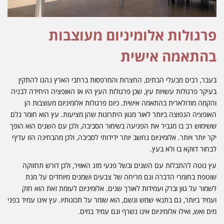
פרגולות אלומיניום מעוצבות
בהתאמה אישית
בעבר, רבים מבעלי הבתים, החצרות והמרפסות ברחבי הארץ נהגו להתקין
בעיקר פרגולות עשויות עץ, שכן פרגולות העץ היו אז האופציה היחידה לבניה
והקמה מודולארית בהתאמה אישית. כיום פרגולות אלומיניום מעוצבות הן
האופציה הנפוצה ביותר לאור מגוון היתרונות שהן מציעות. עץ הוא חומר גלם
ששימוש רב בו מגביר את הפגיעה בשימור הסביבה, ולכן עם השנים הוא הופך
יקר יותר ויותר. אלומיניום נחשב יותר ידידותי לסביבה, ולכן מהבחינה הזו עדיף
לבחור דווקא בו ולא בעץ.
עץ נוטה להתבלות עם השנים ובשל פגעי מזג האוויר, ולכן דורש תחזוקה
שוטפת בחומרי הדברה וגם מריחה של צבעים ושמנים מיוחדים על מנת
לשמור על גוון וברק ועמידות לאורך שנים. אלומיניום לעומת זאת הוא חזק
ועמיד ביותר, גם בתנאי שמש וגשם, הוא שומר על תכונותיו. עץ אינו עמיד בפני
מים ואש, ואילו אלומיניום אינו נשרף וגם עמיד במים.