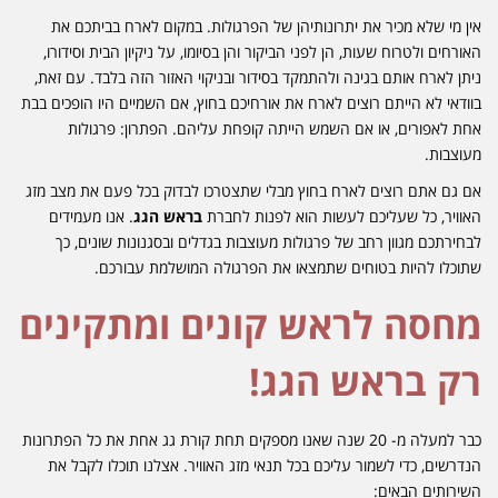
אין מי שלא מכיר את יתרונותיהן של הפרגולות. במקום לארח בביתכם את
האורחים ולטרוח שעות, הן לפני הביקור והן בסיומו, על ניקיון הבית וסידורו,
ניתן לארח אותם בגינה ולהתמקד בסידור ובניקוי האזור הזה בלבד. עם זאת,
בוודאי לא הייתם רוצים לארח את אורחיכם בחוץ, אם השמיים היו הופכים בבת
אחת לאפורים, או אם השמש הייתה קופחת עליהם. הפתרון: פרגולות
מעוצבות.
אם גם אתם רוצים לארח בחוץ מבלי שתצטרכו לבדוק בכל פעם את מצב מזג
האוויר, כל שעליכם לעשות הוא לפנות לחברת
בראש הגג
. אנו מעמידים
לבחירתכם מגוון רחב של פרגולות מעוצבות בגדלים ובסגנונות שונים, כך
שתוכלו להיות בטוחים שתמצאו את הפרגולה המושלמת עבורכם.
מחסה לראש קונים ומתקינים
רק בראש הגג!
כבר למעלה מ- 20 שנה שאנו מספקים תחת קורת גג אחת את כל הפתרונות
הנדרשים, כדי לשמור עליכם בכל תנאי מזג האוויר. אצלנו תוכלו לקבל את
השירותים הבאים: