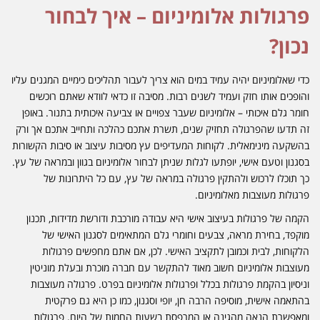
פרגולות אלומיניום – איך לבחור
נכון?
כדי שאלומיניום יהיה עמיד במים הוא צריך לעבור תהליכים כימיים המגנים עליו
והופכים אותו חזק ועמיד לשנים רבות. מסיבה זו כדאי לוודא שאתם רוכשים
חומר גלם איכותי – אלומיניום שעבר צפויים או צביעה איכותית בתנור. באופן
זה תדעו שהפרגולה תחזיק שנים, תשרת אתכם כהלכה ותחייב אתכם אך ורק
בהשקעה מינימאלית. לקוחות המעדיפים עץ מסיבות עיצוב או סיבות הקשורות
בסגנון וטעם אישי, יופתעו לגלות שניתן לבחור אלומיניום בגוון ובמראה של עץ.
כך תוכלו לרכוש ולהתקין פרגולה במראה של עץ, עם כל היתרונות של
פרגולות מעוצבות מאלומיניום.
הקמה של פרגולות בעיצוב אישי היא עבודה מורכבת ודורשת מדידות, תכנון
מוקפד, בחירת מראה, צבעים וחומרי גלם המתאימים לסגנון האישי של
הלקוחות, לבית וכמובן לתקציב האישי. לכן, אם אתם מחפשים פרגולות
מעוצבות אלומיניום חשוב מאוד להתקשר עם חברה מוכרת ובעלת מוניטין
וניסיון בהקמת פרגולות בכלל ופרגולות אלומיניום בפרט. פרגולה מעוצבות
בהתאמה אישית, מוסיפה הרבה חן, יופי וסגנון, כמו כן היא גם פרקטית
ומאפשרת הנאה מהגינה או המרפסת בשעות החמות של היום. פרגולות