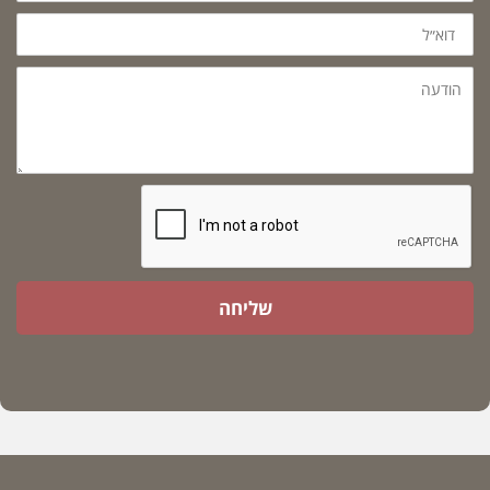
דוא״ל
הודעה
שליחה